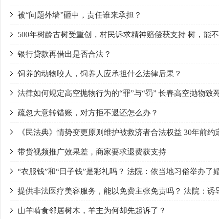
被“问题外墙”砸中，责任谁来承担？
500年树龄古树受重创，村民诉求精神赔偿获支持 树，能
银行贷款再借出是否合法？
饲养的动物咬人，饲养人应承担什么法律后果？
法律如何规定高空抛物行为的“罪”与“罚” 长春高空抛物
疏忽大意转错账，对方拒不退还怎么办？
《民法典》情势变更原则维护被救济者合法权益 30年前
带货视频推广效果差，商家要求退费获支持
“衣服钱”和“日子钱”是彩礼吗？ 法院：依当地习俗举办
提供非法医疗美容服务，能以免费主张免责吗？ 法院：诱
山羊啃食邻居树木，羊主为何却先起诉了？