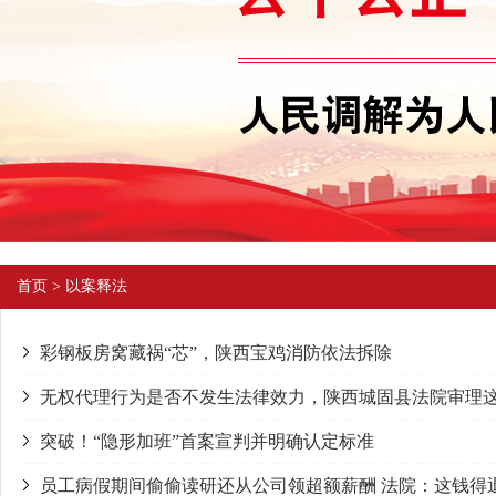
首页
>
以案释法
彩钢板房窝藏祸“芯”，陕西宝鸡消防依法拆除
无权代理行为是否不发生法律效力，陕西城固县法院审理
突破！“隐形加班”首案宣判并明确认定标准
员工病假期间偷偷读研还从公司领超额薪酬 法院：这钱得