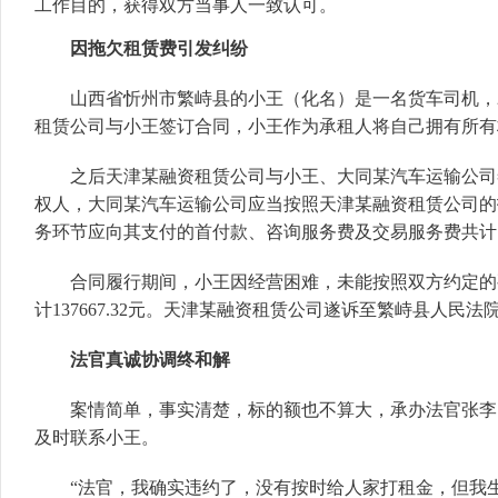
工作目的，获得双方当事人一致认可。
因拖欠租赁费引发纠纷
山西省忻州市繁峙县的小王（化名）是一名货车司机，20
租赁公司与小王签订合同，小王作为承租人将自己拥有所有权
之后天津某融资租赁公司与小王、大同某汽车运输公司签
权人，大同某汽车运输公司应当按照天津某融资租赁公司的
务环节应向其支付的首付款、咨询服务费及交易服务费共计10
合同履行期间，小王因经营困难，未能按照双方约定的要求按
计137667.32元。天津某融资租赁公司遂诉至繁峙县人
法官真诚协调终和解
案情简单，事实清楚，标的额也不算大，承办法官张李霞
及时联系小王。
“法官，我确实违约了，没有按时给人家打租金，但我生