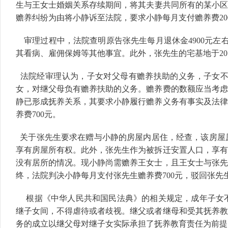
生与王女士婚姻关系存续期间，将其夫妻共同所有的某小区房
赡养纠纷为由将小静诉至法院，要求小静每月支付赡养费20
审理过程中，法院查明原告张先生每月退休金4900元左
其看病、雇佣保姆等其他事宜。此外，张先生的宅基地于20
法院经审理认为，子女对父母有赡养扶助的义务，子女不
女，对继父母负有赡养扶助的义务。赡养费的数额应当考虑
静已形成抚养关系，其要求小静履行赡养义务有事实及法律
养费700元。
关于张先生要求在赠与小静的房屋内居住，经查，该房屋
享有房屋所有权。此外，张先生作为被拆迁安置人口，享有
没有居所的情况。现小静尚需赡养王女士，且王女士与张先
终，法院判决小静每月支付张先生赡养费700元，驳回张
根据《中华人民共和国民法典》的相关规定，成年子女不
继子女间，不得虐待或者歧视。继父或者继母和受其抚养教
务的成立以继父母对继子女实际承担了抚养教育责任为前提